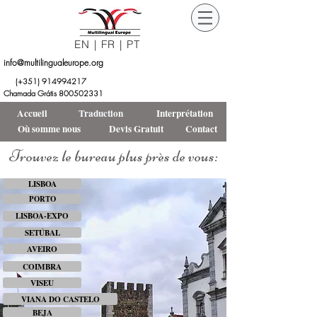
EN
|
FR
|
PT
info@multilingualeurope.org
Orçamento
DEVIS
(+351)
914994217
Grátis
GRATUIT
Chamada Grátis 800502331
Accueil
Traduction
Interprétation
Où somme nous
Devis Gratuit
Contact
Trouvez le bureau plus près de vous:
LISBOA
PORTO
LISBOA-EXPO
SETÚBAL
AVEIRO
COIMBRA
VISEU
VIANA DO CASTELO
BEJA