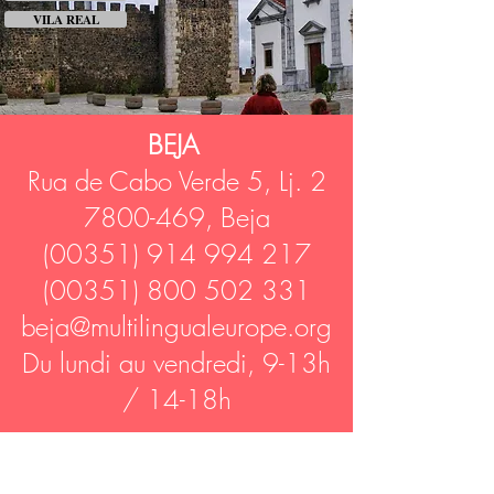
VILA REAL
BEJA
Rua de Cabo Verde 5, Lj. 2
7800-469
, Beja
(00351) 914 994 217
(00351) 800 502 331
beja@multilingualeurope.org
Du lundi au vendredi, 9-13h
/ 14-18h