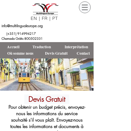
EN
|
FR
|
PT
info@multilingualeurope.org
Orçamento
DEVIS
(+351)
914994217
Grátis
GRATUIT
Chamada Grátis 800502331
Accueil
Traduction
Interprétation
Où somme nous
Devis Gratuit
Contact
Devis Gratuit
Pour obtenir un budget précis, envoyez-
nous les informations du service
souhaité s’il vous plaît. Envoyez-nous
toutes les informations et documents à