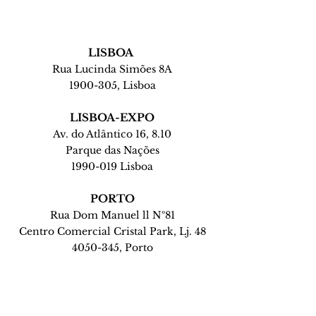
LISBOA
Rua Lucinda Simões 8A
1900-305
, Lisboa
LISBOA-EXPO
Av. do Atlântico 16, 8.10
Parque das Nações
1990-019 Lisboa
PORTO
Rua Dom Manuel ll Nº81
Centro Comercial Cristal Park, Lj. 48
4050-345
, Porto
AVEIRO
Rua de Viseu, nº125
3800-281 Esgueira - Aveiro