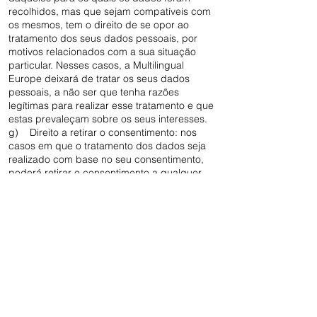
recolhidos, mas que sejam compatíveis com
os mesmos, tem o direito de se opor ao
tratamento dos seus dados pessoais, por
motivos relacionados com a sua situação
particular. Nesses casos, a Multilingual
Europe deixará de tratar os seus dados
pessoais, a não ser que tenha razões
legítimas para realizar esse tratamento e que
estas prevaleçam sobre os seus interesses.
g) Direito a retirar o consentimento: nos
casos em que o tratamento dos dados seja
realizado com base no seu consentimento,
poderá retirar o consentimento a qualquer
momento. Caso retire o seu consentimento,
os seus dados pessoais deixarão de ser
tratados, exceto se existir outro fundamento
jurídico que permita esse tratamento.
h) Direito de apresentar reclamações junto
da autoridade de controlo: tem também o
direito de apresentar reclamações junto da
autoridade de controlo competente,
relativamente a matérias relacionadas com o
tratamento dos seus dados pessoais.