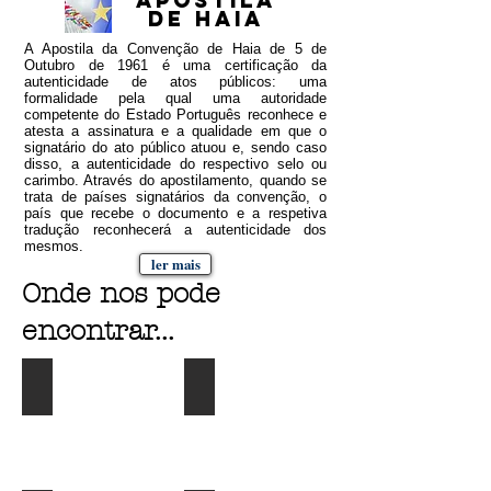
apostila
de haia
A Apostila da Convenção de Haia de 5 de
Outubro de 1961 é uma certificação da
autenticidade de atos públicos: uma
formalidade pela qual uma autoridade
competente do Estado Português reconhece e
atesta a assinatura e a qualidade em que o
signatário do ato público atuou e, sendo caso
disso, a autenticidade do respectivo selo ou
carimbo. Através do apostilamento, quando se
trata de países signatários da convenção, o
país que recebe o documento e a respetiva
tradução reconhecerá a autenticidade dos
mesmos.
ler mais
Onde nos pode
encontrar...
LISBOA
PORTO
Rua
Rua
Lucinda
Dom
Simóes
Manuel
8A
ll
1900-
N