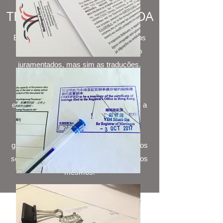
TRADUÇÃO CERTIFICADA
Em Portugal, ao contrário de maioria dos
países, não são os tradutores que são
juramentados, mas sim as traduções.
Para que as nossas traduções sejam
aceites e reconhecidas por todas as
entidades em Portugal e no estrangeiro, a
Multilingual Europe disponibiliza
TRADUÇÕES CERTIFICADAS,
garantindo não só a qualidade dos nossos
serviços, assim como a autenticidade dos
mesmos.