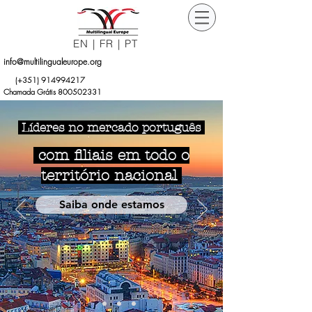
EN
|
FR
|
PT
info@multilingualeurope.org
Orçamento
(+351)
914994217
Grátis
Chamada Grátis 800502331
Líderes no mercado português
com filiais em todo o
território nacional
Saiba onde estamos