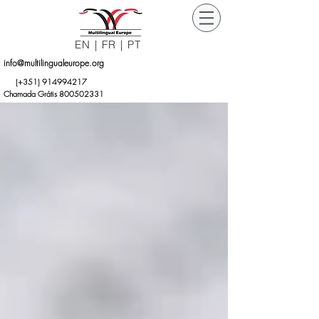
EN
|
FR
|
PT
info@multilingualeurope.org
Orçamento
(+351)
914994217
Grátis
Chamada Grátis 800502331