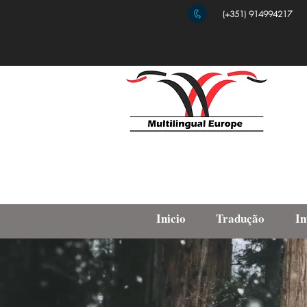
(+351) 914994217
Inicio
Tradução
In