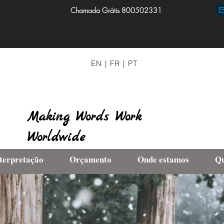
Chamada Grátis 800502331
EN
|
FR
|
PT
Making Words Work
Worldwide
terpretação
Orçamento
Onde estamos
Q