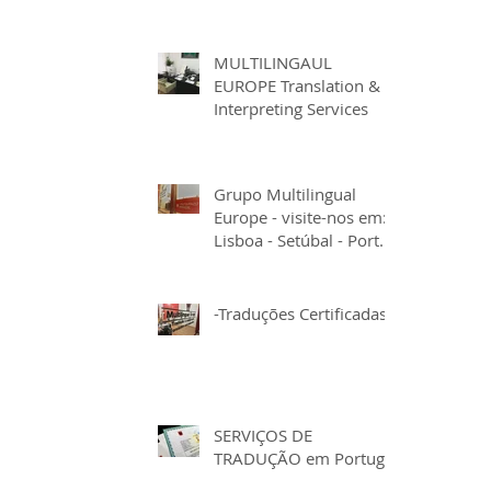
MULTILINGAUL
EUROPE Translation &
Interpreting Services
Grupo Multilingual
Europe - visite-nos em:
Lisboa - Setúbal - Porto
- Aveiro - Viseu - Viana
do Cast
-Traduções Certificadas-
SERVIÇOS DE
TRADUÇÃO em Portugal