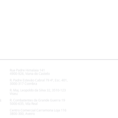
VIANA DO CASTELO
Rua Padre Himalaia 141
4900-926, Viana do Castelo
COIMBRA
R. Padre Estevão Cabral 79 4º, Esc. 401,
3000-317 Coimbra
VISEU
R. Maj. Leopoldo da Silva 32, 3510-123
Viseu
VILA REAL
R. Combatentes da Grande Guerra 19
8
5000-635, Vila Real
AVEIRO
Centro Comercial Carramona Loja 116
3800-300, Aveiro
ÉVORA