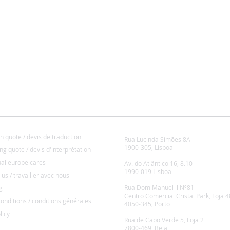
ENTO DE TRADUÇÃO
LISBOA
on quote / devis de traduction
Rua Lucinda Simões 8A
ENTO DE INTERPRETAÇÃO
1900-305, Lisboa
ing quote / devis d'interprétation
LISBOA-EXPO
INGUAL EUROPE CARES
ual europe cares
Av. do Atlântico 16, 8.10
LHE CONOSCO
1990-019 Lisboa
 us
/
travailler avec nous
PORTO
Rua Dom Manuel ll Nº81
g
 E CONDIÇÕES
Centro Comercial Cristal Park, Loja 4
onditions / conditions générales
4050-345, Porto
CA DE QUALIDADE
BEJA
licy
Rua de Cabo Verde 5, Loja 2
7800-469, Beja