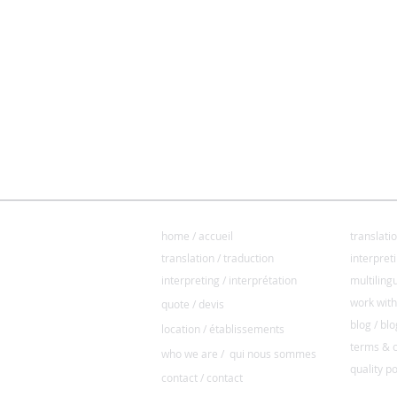
INICIO
ORÇAM
home / accueil
translati
TRADUÇÃO
ORÇAM
translation / traduction
interpret
I
NTERPRETAÇÃO
MULTIL
interpreting / interprétation
multiling
ORÇAMENTO
TRABA
work with
quote / devis
BLOG
ONDE ESTAMOS
blog / blo
location / établissements
TERMOS
QUEM SOMOS
terms & c
who we are / qui nous sommes
POLITI
CONTACTO
quality po
contact / contact