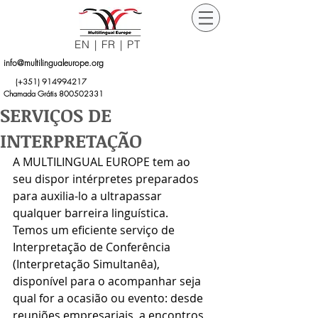
EN
|
FR
|
PT
info@multilingualeurope.org
Orçamento
(+351)
914994217
Grátis
Chamada Grátis 800502331
SERVIÇOS DE
INTERPRETAÇÃO
A MULTILINGUAL EUROPE tem ao 
seu dispor intérpretes preparados 
para auxilia-lo a ultrapassar 
qualquer barreira linguística.  
Temos um eficiente serviço de 
Interpretação de Conferência 
(Interpretação Simultanêa), 
disponível para o acompanhar seja 
qual for a ocasião ou evento: desde 
reuniões empresariais, a encontros 