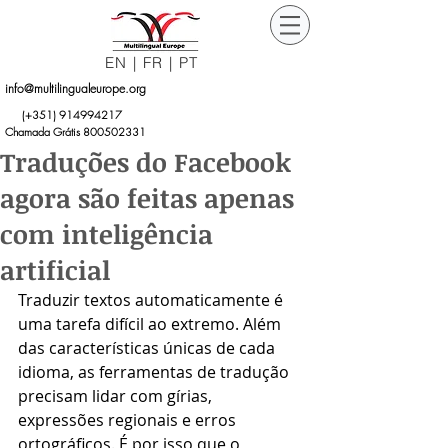
EN
|
FR
|
PT
info@multilingualeurope.org
Orçamento
(+351)
914994217
Grátis
Chamada Grátis 800502331
Traduções do Facebook
agora são feitas apenas
com inteligência
artificial
Traduzir textos automaticamente é 
uma tarefa difícil ao extremo. Além 
das características únicas de cada 
idioma, as ferramentas de tradução 
precisam lidar com gírias, 
expressões regionais e erros 
ortográficos. É por isso que o 